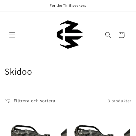
vidare
For the Thrillseekers
till
innehåll
Varukorg
P
Skidoo
r
o
Filtrera och sortera
3 produkter
d
u
k