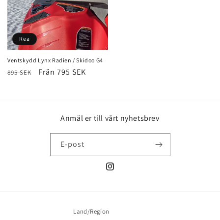
Rea
Ventskydd Lynx Radien / Skidoo G4
Ordinarie
Försäljningspris
Från 795 SEK
895 SEK
pris
Anmäl er till vårt nyhetsbrev
E-post
Instagram
Land/Region