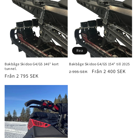
t
s
e
r
i
Rea
e
Bakbåge Skidoo G4/G5 146" kort
Bakbåge Skidoo G4/G5 154" till 2025
tunnel.
Ordinarie
Försäljningspris
Från 2 400 SEK
2 995 SEK
:
Ordinarie
Från 2 795 SEK
pris
pris