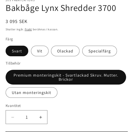
1
205 FABRICATIONS
Bakbåge Lynx Shredder 3700
i
modalfönster
Ordinarie
3 095 SEK
pris
Skatter ingår.
Frakt
beräknas i kassan.
Färg
Svart
Vit
Olackad
Specialfärg
Tillbehör
Premium monteringskit - Svartlackad Skruv. Mutter.
Brickor
Utan monteringskit
Kvantitet
Minska
Öka
kvantitet
kvantitet