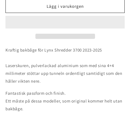
för
för
Bakbåge
Bakbåge
Lägg i varukorgen
Lynx
Lynx
Shredder
Shredder
3700
3700
Kraftig bakbåge för Lynx Shredder 3700 2023-2025
Laserskuren, pulverlackad aluminium som med sina 4+4
millimeter stöttar upp tunneln ordentligt samtidigt som den
håller vikten nere.
Fantastisk passform och finish.
Ett måste på dessa modeller, som original kommer helt utan
bakbåge.