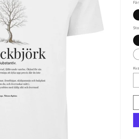
Fä
Sto
Kva