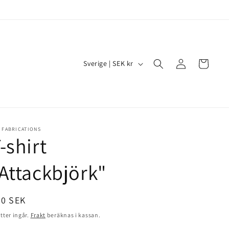
Logga
L
Varukorg
Sverige | SEK kr
in
a
n
d
/
 FABRICATIONS
R
-shirt
e
Attackbjörk"
g
i
dinarie
80 SEK
o
is
tter ingår.
Frakt
beräknas i kassan.
n