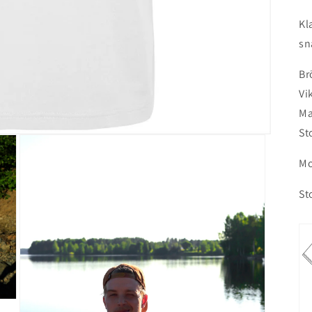
Kl
sn
Br
Vi
Ma
St
Mo
St