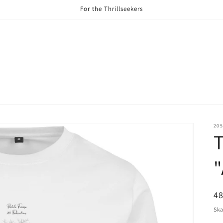
For the Thrillseekers
205
T
"
Or
4
pr
Ska