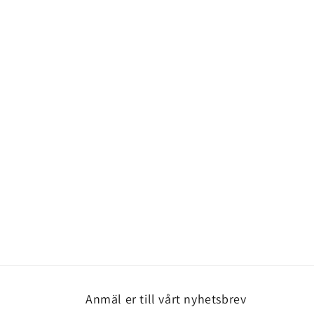
mediet
2
i
modalfönster
Anmäl er till vårt nyhetsbrev