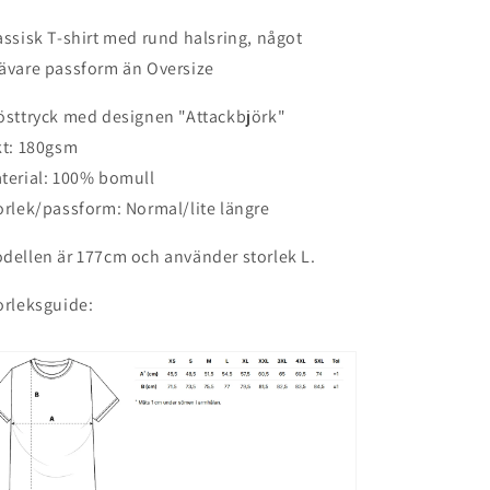
assisk T-shirt med rund halsring, något
ävare passform än Oversize
östtryck med designen "Attackbjörk"
kt: 180gsm
terial: 100% bomull
orlek/passform: Normal/lite längre
dellen är 177cm och använder storlek L.
orleksguide: