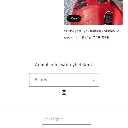
Rea
Ventskydd Lynx Radien / Skidoo G4
Ordinarie
Försäljningspris
Från 795 SEK
895 SEK
pris
Anmäl er till vårt nyhetsbrev
E-post
Instagram
Land/Region