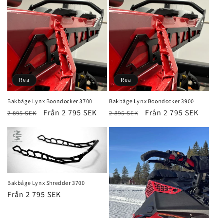
t
s
e
r
i
Rea
Rea
e
Bakbåge Lynx Boondocker 3700
Bakbåge Lynx Boondocker 3900
Ordinarie
Försäljningspris
Från 2 795 SEK
Ordinarie
Försäljningspris
Från 2 795 SEK
2 895 SEK
2 895 SEK
:
pris
pris
Bakbåge Lynx Shredder 3700
Ordinarie
Från 2 795 SEK
pris