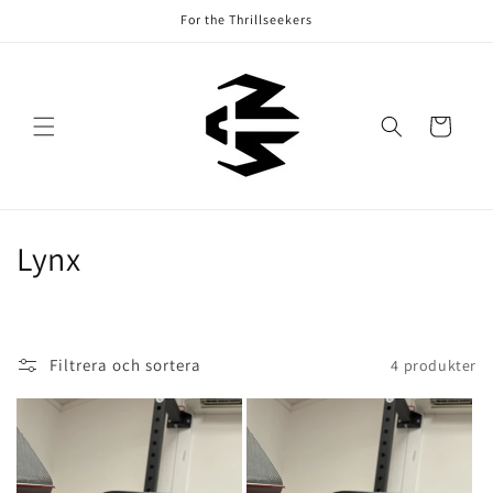
vidare
For the Thrillseekers
till
innehåll
Varukorg
P
Lynx
r
o
Filtrera och sortera
4 produkter
d
u
k